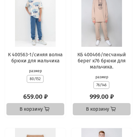
К 400563-1/синяя волна
КБ 400466/песчаный
брюки для мальчика
берег к76 брюки для
мальчика.
размер
размер
80/152
76/146
659.00 ₽
999.00 ₽
В корзину
В корзину