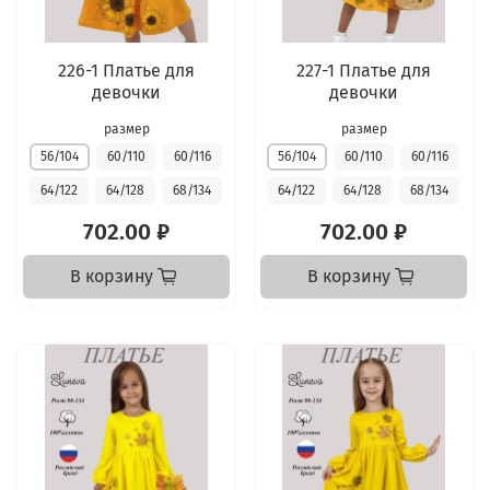
226-1 Платье для
227-1 Платье для
девочки
девочки
размер
размер
56/104
60/110
60/116
56/104
60/110
60/116
64/122
64/128
68/134
64/122
64/128
68/134
702.00 ₽
702.00 ₽
В корзину
В корзину