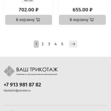
64/128
702.00 ₽
655.00 ₽
В корзину
В корзину
1
2
3
4
5
+7 913 981 87 82
klasika54@yandex.ru