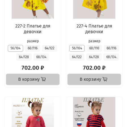
227-2 Платье для
227-4 Платье для
девочки
девочки
размер
размер
56/104
60/116
64/122
56/104
60/110
60/116
64/128
68/134
64/122
64/128
68/134
702.00 ₽
702.00 ₽
В корзину
В корзину