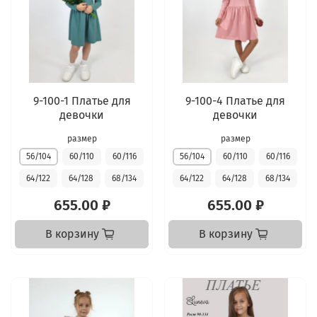
9-100-1 Платье для
9-100-4 Платье для
девочки
девочки
размер
размер
56/104
60/110
60/116
56/104
60/110
60/116
64/122
64/128
68/134
64/122
64/128
68/134
655.00 ₽
655.00 ₽
В корзину
В корзину