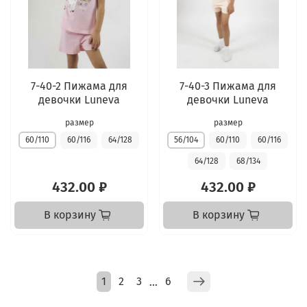
7-40-2 Пижама для
7-40-3 Пижама для
девочки Luneva
девочки Luneva
размер
размер
60/110
60/116
64/128
56/104
60/110
60/116
64/128
68/134
432.00 ₽
432.00 ₽
В корзину
В корзину
1
2
3
6
…