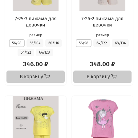
7-25-3 пижама для
7-26-2 пижама для
девочки
девочки
размер
размер
56/98
56/104
60/116
56/98
64/122
68/134
64/122
64/128
346.00 ₽
348.00 ₽
В корзину
В корзину