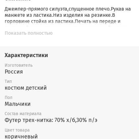
Джемпер-прямого силуэта,спущенное плечо.Рукав на
манжете из ластика.Низ изделия на резинке.В
горловине стойка из ластика.Печать на переде и
рукавах. Брюки-длинные,внизу на резинке.Вверху
Показать полностью
притачной пояс из ластика с резинкой.На передней
левой половинке печать внизу.
Характеристики
Изготовитель
Россия
Тип
костюм детский
Пол
Мальчики
Состав материала
Футер трех-нитка: 70% х/б,30% п/э
Цвет товара
коричневый