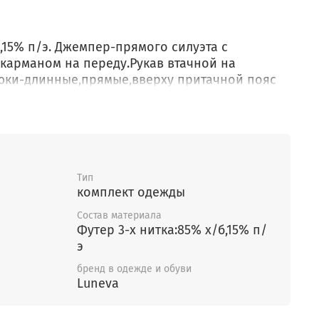
б,15% п/э. Джемпер-прямого силуэта с
арманом на переду.Рукав втачной на
рюки-длинные,прямые,вверху притачной пояс
На переде два боковых кармана,низ брюк на
Тип
комплект одежды
Состав материала
Футер 3-х нитка:85% х/б,15% п/
э
бренд в одежде и обуви
Luneva