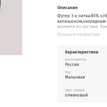
Описание
Футер 3-х нитка:85% х/
капюшоном,накладным к
манжете из ластика. Б
из ластика с резинкой.
Показать полностью
манжете.
Характеристики
Изготовитель
Россия
Пол
Мальчики
Цвет товара
оливковый