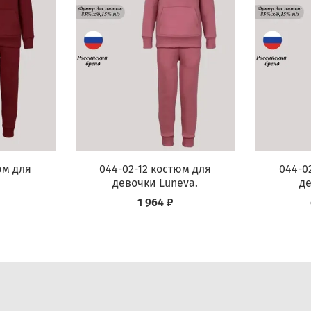
юм для
044-02-12 костюм для
044-0
девочки Luneva.
де
1 964 ₽