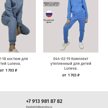
2-18 костюм для
044-02-19 Комплект
тей Luneva.
утепленный для детей
Luneva.
от
1 703 ₽
от
1 703 ₽
+7 913 981 87 82
klasika54@yandex.ru