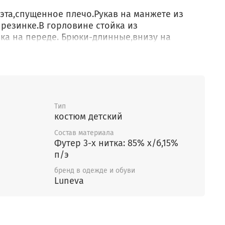
та,спущенное плечо.Рукав на манжете из
 резинке.В горловине стойка из
ка на переде. Брюки-длинные,внизу на
ой пояс из ластика с резинкой.На передних
у.
Тип
костюм детский
Состав материала
Футер 3-х нитка: 85% х/б,15%
п/э
бренд в одежде и обуви
Luneva