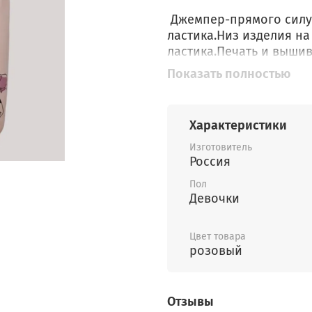
Джемпер-прямого силуэ
ластика.Низ изделия на
ластика.Печать и вышив
резинке.Вверху притачн
Показать полностью
половинках печать вниз
Характеристики
Изготовитель
Россия
Пол
Девочки
Цвет товара
розовый
Отзывы