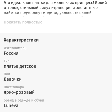
Это идеальное платье для маленьких принцесс! Яркий
оттенок, стильный силуэт-трапеция и элегантные
пайетки подчеркнут индивидуальность вашей
девочки. Компактный производитель из России,
Показать полностью
гарантирует качество изделия. Платьице от бренда
Luneva станет главным украшением любого праздника
вашего ребенка!Платье-силуэт трапеция,отрезной
волан,по переду вышивка-пайетки и
Характеристики
печать.Горловина окантована,застежка по спинке на
планку с пуговицами.Рукав-крылышко со сборкой по
Изготовитель
окату.
Россия
Тип
платье детское
Пол
Девочки
Цвет товара
ярко-розовый
бренд в одежде и обуви
Luneva