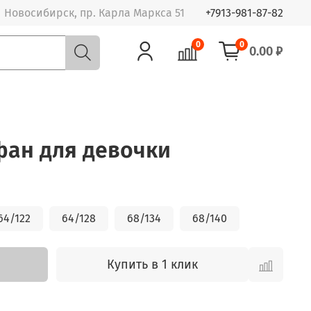
Новосибирск, пр. Карла Маркса 51
+7913-981-87-82
0
0
0.00 ₽
афан для девочки
64/122
64/128
68/134
68/140
Купить в 1 клик