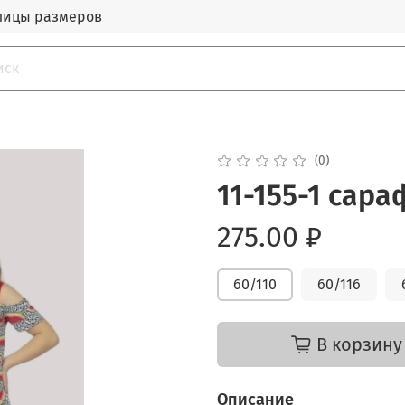
лицы размеров
(0)
11-155-1 сар
275.00 ₽
60/110
60/116
В корзину
Описание