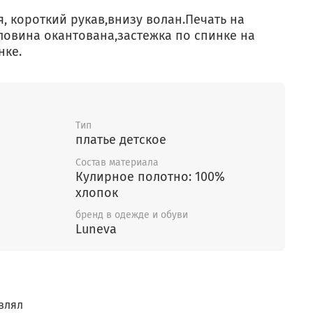
я, короткий рукав,внизу волан.Печать на
ловина окантована,застежка по спинке на
нке.
Тип
платье детское
Состав материала
Кулирное полотно: 100%
хлопок
бренд в одежде и обуви
Luneva
влял