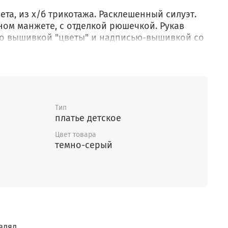
ета, из х/б трикотажа. Расклешенный силуэт.
ном манжете, с отделкой рюшечкой. Рукав
но вышивкой "цветы" и надписью-вышивкой со
Тип
платье детское
Цвет товара
темно-серый
влял