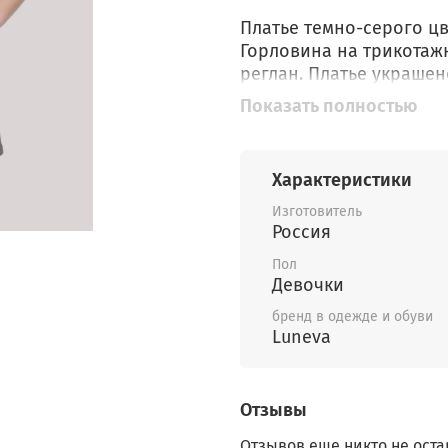
Платье темно-серого цв
Горловина на трикотаж
реглан. Платье украше
стразами.
Показать полностью
Характеристики
Изготовитель
Россия
Пол
Девочки
бренд в одежде и обуви
Luneva
Отзывы
Отзывов еще никто не оста