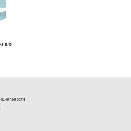
кт для
нциальности
ие