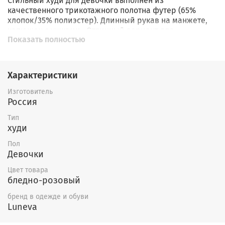
Стильный худи для девочки выполнен из
качественного трикотажного полотна футер (65%
хлопок/35% полиэстер). Длинный рукав на манжете,
капюшон с ушками . Отличный вариант для
Показать полностью
путешествия и прогулок на каждый день. Приятный
трендовый цвет можно легко сочетать с любыми
образами. Удобная толстовка комфортной посадки с
капюшоном -незаменимая модель в гардеробе.
Характеристики
Изготовитель
Россия
Тип
худи
Пол
Девочки
Цвет товара
бледно-розовый
бренд в одежде и обуви
Luneva