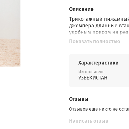
Описание
Трикотажный пижамный 
джемпера длинные втач
удобным поясом на рез
набивка выполнена из 
Показать полностью
красителей. Все трикот
нормами Швейцарского 
Характеристики
Изготовитель
УЗБЕКИСТАН
Отзывы
Отзывов еще никто не оста
Написать отзыв