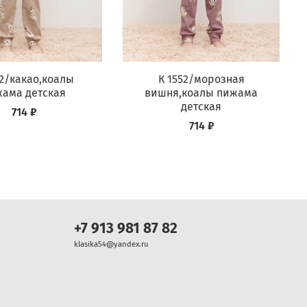
52/какао,коалы
К 1552/морозная
ама детская
вишня,коалы пижама
детская
714 ₽
714 ₽
+7 913 981 87 82
klasika54@yandex.ru