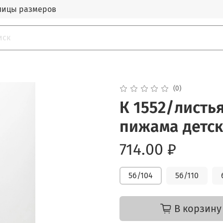
лицы размеров
(0)
К 1552/листь
пижама детс
714.00 ₽
56/104
56/110
В корзину