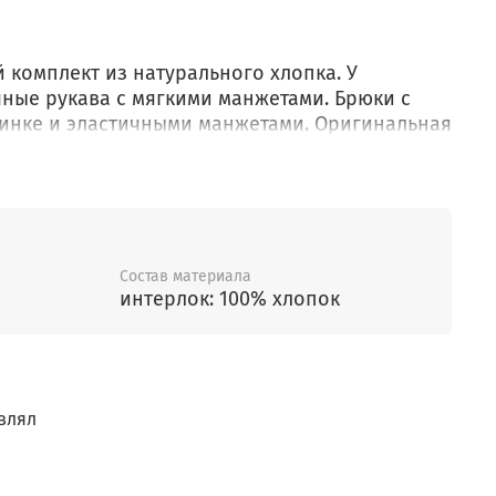
комплект из натурального хлопка. У
ные рукава с мягкими манжетами. Брюки с
инке и эластичными манжетами. Оригинальная
стойких, гипоаллергенных текстильных
ажные полотна производятся в соответствии с
сертификата ЭкоТекс.
Состав материала
интерлок: 100% хлопок
влял