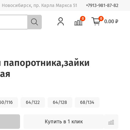
Новосибирск, пр. Карла Маркса 51
+7913-981-87-82
0
0
0.00 ₽
я папоротника,зайки
кая
60/116
64/122
64/128
68/134
Купить в 1 клик