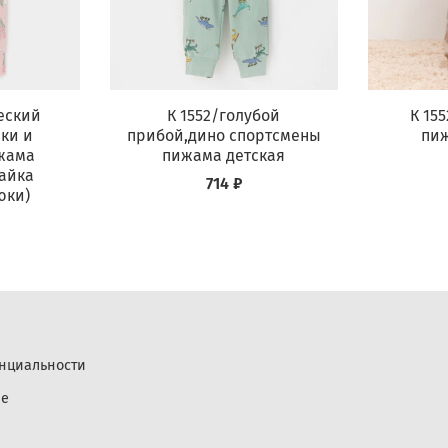
еский
К 1552/голубой
К 15
ки и
прибой,дино спортсмены
пиж
жама
пижама детская
айка
714 ₽
юки)
нциальности
ие