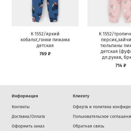
К 1552/яркий
К 1552/тропич
кобальт,гонки пижама
персик,зайчи
детская
тюльпаны пи
детская (фуф
769 ₽
дл.рукав, бр
714 ₽
Информация
Клиенту
Контакты
Оферта и политика конфиде
Доставка/Оплата
Пользовательское соглашен
Оформить заказ
Обратная связь