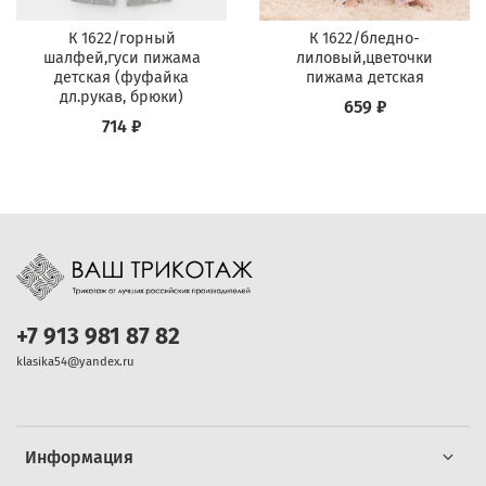
К 1622/горный
К 1622/бледно-
шалфей,гуси пижама
лиловый,цветочки
детская (фуфайка
пижама детская
дл.рукав, брюки)
659 ₽
714 ₽
+7 913 981 87 82
klasika54@yandex.ru
Информация