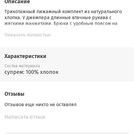
Описание
Трикотажный пижамный комплект из натурального
хлопка. У джемпера длинные втачные рукава с
мягкими манжетами. Брюки с удобным поясом на
резинке. Оригинальная набивка выполнена из
Показать полностью
стойких, гипоаллергенных текстильных красителей.
Все трикотажные полотна производятся в
соответствии с нормами Швейцарского сертификата
ЭкоТекс.
Характеристики
Состав материала
супрем: 100% хлопок
Отзывы
Отзывов еще никто не оставлял
Написать отзыв