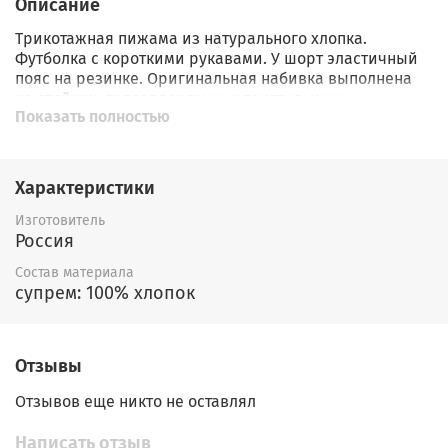
Описание
Трикотажная пижама из натурального хлопка.
Футболка с короткими рукавами. У шорт эластичный
пояс на резинке. Оригинальная набивка выполнена
из стойких, гипоаллергенных текстильных
Показать полностью
красителей. Пижама сохраняет цвет и форму после
многократных стирок. Все трикотажные полотна
производятся в соответсвии с нормами
Швейцарского сертификата ЭкоТекс.
Характеристики
Изготовитель
Россия
Состав материала
супрем: 100% хлопок
Отзывы
Отзывов еще никто не оставлял
Написать отзыв