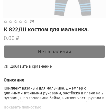
(0)
К 822/Ш костюм для мальчика.
0.00 ₽
Нет в наличии
Добавить в сравнение
Описание
Комплект вязаный для мальчика. Джемпер с
длинными втачными рукавами, застёжка в плече на 2
пуговицы, по горловине бейка, нижняя часть рукава в
полоску. На полочке вывязан стилизованный рисунок
Показать полностью
монстра. Брюки с эластичной тесьмой в поясе, нижняя