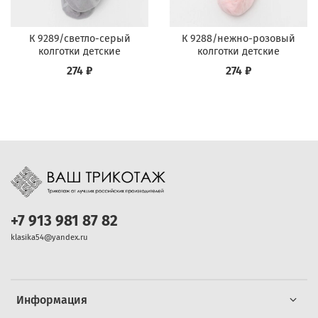
К 9289/светло-серый
К 9288/нежно-розовый
колготки детские
колготки детские
274 ₽
274 ₽
+7 913 981 87 82
klasika54@yandex.ru
Информация