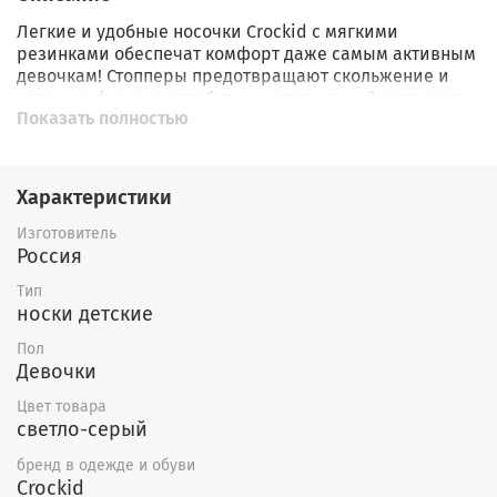
Легкие и удобные носочки Crockid с мягкими
резинками обеспечат комфорт даже самым активным
девочкам! Стопперы предотвращают скольжение и
надежно фиксируют обувь, а натуральный материал
Показать полностью
(70% хлопка) позволяет коже дышать и предотвращает
раздражения. Прекрасно подойдут как под зимнюю,
так и демисезонную обувь – ваш ребенок будет
чувствовать себя уютно и безопасно каждый день!
Характеристики
Эти милые носочки от Crockid станут настоящим
Изготовитель
сокровищем в гардеробе каждой маленькой модницы!
Россия
Яркий дизайн и нежные цвета подарят хорошее
Тип
настроение, а удобная резинка обеспечит идеальную
носки детские
посадку на ножке. Покупайте носочки Crockid – пусть
каждая прогулка станет комфортной и безопасной!
Пол
Девочки
Цвет товара
светло-серый
бренд в одежде и обуви
Crockid