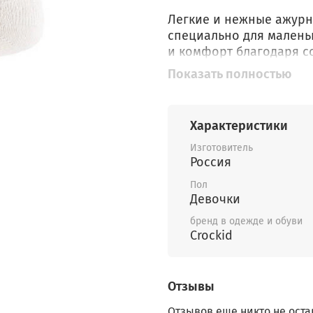
Легкие и нежные ажурн
специально для малень
и комфорт благодаря с
спанdex; ✓ Надежное п
Показать полностью
пошива и материалов; 
их очарование и стиль!
вместе с Crockid!
Характеристики
Эти очаровательные но
Изготовитель
любому образу вашего 
Россия
элегантности. Благода
Пол
сохраняют тепло, обес
Девочки
прохладную погоду. Уд
бренд в одежде и обуви
ноге малыша, исключая
Crockid
яркие цвета подарят р
Отзывы
Отзывов еще никто не оста