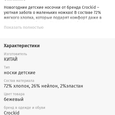
Новогодние детские носочки от бренда Crockid –
уютная забота о маленьких ножках! В составе 72%
мягкого хлопка, которые подарят комфорт даже в
самый морозный день. Надежность обеспечивает
Показать полностью
сочетание эластана и нейлона. Набор станет отличным
подарком ребенку благодаря привлекательному
дизайну и качеству китайского производства. Пусть
зима будет теплой и радостной вместе с Crockid!
Характеристики
Эти новогодние носочки идеально подойдут для
Изготовитель
активных малышей, обеспечивая свободу движений и
КИТАЙ
сухость стоп. Благодаря плоской резинке, они
Тип
надежно сидят на ноге, не сдавливая ее, а яркий
носки детские
дизайн создаст праздничное настроение у вашего
ребенка. Покупка этого набора – это практичный и
Состав материала
приятный подарок вашему малышу к Новому году!
72% хлопок, 26% нейлон, 2%эластан
Цвет товара
бежевый
бренд в одежде и обуви
Crockid