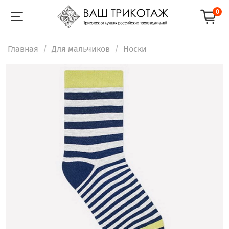
0
Главная
Для мальчиков
Носки