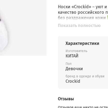
Носки «Crockid» – уют
качество российского 
без раздражения кожи 
идеально облегает нож
Показать полностью
девочку ✅ Надежность о
Идеальный подарок для 
Характеристики
обеспечат комфорт и те
надежно фиксирует изд
Изготовитель
Выполнены из дышащего
КИТАЙ
и предотвращает появл
Пол
носки и активных игр.
Девочки
бренд в одежде и обуви
Crockid
Отзывы
Отзывов еще никто не оста