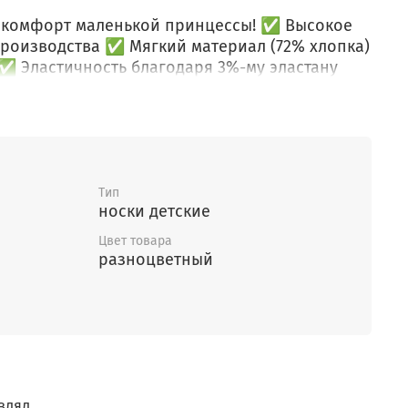
 и комфорт маленькой принцессы! ✅ Высокое
производства ✅ Мягкий материал (72% хлопка)
✅ Эластичность благодаря 3%-му эластану
ку ✅ Красивый дизайн порадует любую
т известного бренда детской одежды Crockid.
маленьких модниц! Носки "Crockkid"
пло в течение всего дня. Удобная резинка
елие на ноге, предотвращая сползание.
Тип
 материала, который позволяет коже дышать
носки детские
ение раздражений. Подходит для ежедневной
Цвет товара
разноцветный
влял