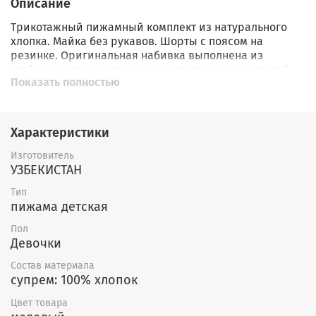
Описание
Трикотажный пижамный комплект из натурального
хлопка. Майка без рукавов. Шорты с поясом на
резинке. Оригинальная набивка выполнена из
стойких, гипоаллергенных текстильных красителей.
Показать полностью
Все трикотажные полотна производятся в
соответствии с нормами Швейцарского сертификата
ЭкоТекс.
Характеристики
Изготовитель
УЗБЕКИСТАН
Тип
пижама детская
Пол
Девочки
Состав материала
супрем: 100% хлопок
Цвет товара