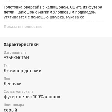
Толстовка оверсайз с капюшоном. Сшита из футера
петли. Капюшон с мягким хлопковым подкладом
утягивается с помощью шнурка. Рукава со
спущенными плечами по низу обработаны плоскими
Показать полностью
швами. Внизу мягкий пояс. Украшена принтом и
набивным рисунком. На животе вместительный
карман-кенгуру с жаккардовой нашивкой.
Характеристики
Изготовитель
УЗБЕКИСТАН
Тип
Джемпер детский
Пол
Девочки
Состав материала
футер-петля: 100% хлопок
Цвет товара
серый