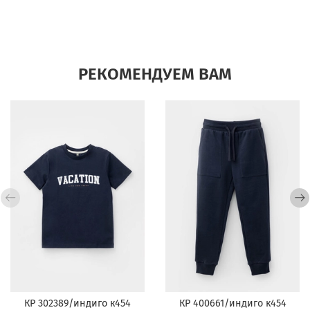
РЕКОМЕНДУЕМ ВАМ
КР 302389/индиго к454
КР 400661/индиго к454