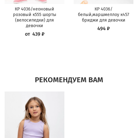
КР 4036/неоновый
КР 4036/
розовый к555 шорты
белый,маршмеллоу к457
(велосипедки) для
бриджи для девочки
девочки
494 ₽
от
439 ₽
РЕКОМЕНДУЕМ ВАМ