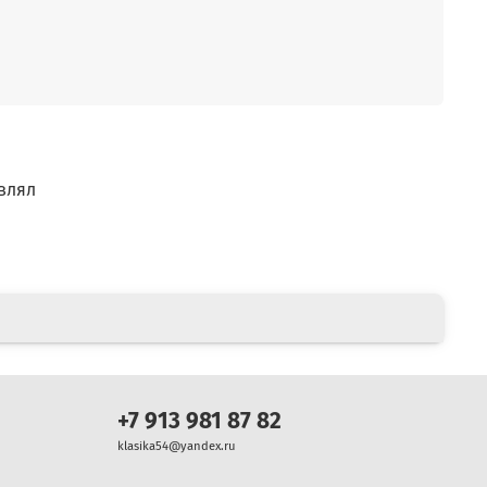
влял
+7 913 981 87 82
klasika54@yandex.ru