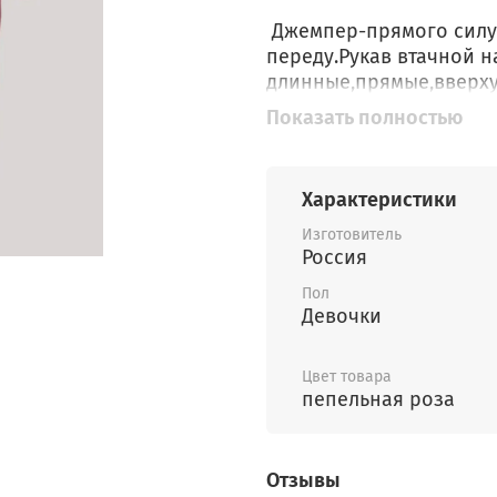
Джемпер-прямого силу
переду.Рукав втачной н
длинные,прямые,вверху
переде два боковых ка
Показать полностью
Характеристики
Изготовитель
Россия
Пол
Девочки
Цвет товара
пепельная роза
Отзывы