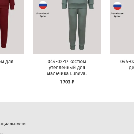
юм для
044-02-17 костюм
044-0
утепленный для
де
мальчика Luneva.
1 703 ₽
нциальности
ие