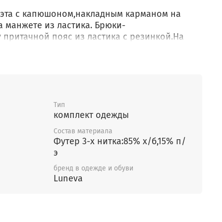
эта с капюшоном,накладным карманом на
а манжете из ластика. Брюки-
 притачной пояс из ластика с резинкой.На
рмана,низ брюк на манжете.
Тип
комплект одежды
Состав материала
Футер 3-х нитка:85% х/б,15% п/
э
бренд в одежде и обуви
Luneva