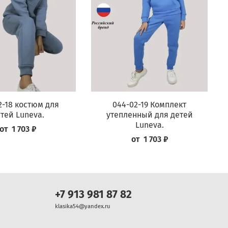
2-18 костюм для
044-02-19 Комплект
тей Luneva.
утепленный для детей
Luneva.
от
1 703 ₽
от
1 703 ₽
+7 913 981 87 82
klasika54@yandex.ru